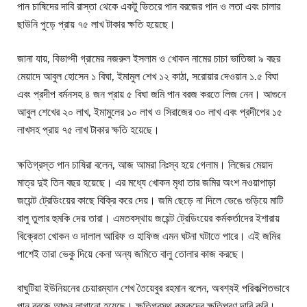
পান চাষিদের দাবি রাস্তা থেকে একটু ভিতরে পান বরজের পান ও লতা এবং চালার
ছাউনি পুড়ে প্রায় ৭৫ লাখ টাকার ক্ষতি হয়েছে।
জানা যায়, বিভাগ্দী গ্রামের নজরুল ইসলাম ও খোকন নামের চাচা ভাতিজা ৯ বছর
মেয়াদে আবুল হোসেন ১ বিঘা, ইমামুল শেখ ১২ কাঠা, সরোয়ার দেওয়ান ১.৫ বিঘা
এবং প্রদীপ বর্মনসহ ৪ জন প্রায় ৫ বিঘা জমি পান বরজ করতে লিজ নেন। আগুনে
আবুল শেখের ২০ লাখ, ইমামুলের ১০ লাখ ও সিরাজের ৩০ লাখ এবং প্রদীপের ১৫
লাখসহ প্রায় ৭৫ লাখ টাকার ক্ষতি হয়েছে।
ক্ষতিগ্রস্ত পান চাষিরা বলেন, আজ আমরা নিঃস্ব হয়ে গেলাম। লিজের মেয়াদ
মাত্র দুই তিন বছর হয়েছে। এর মধ্যে খোকন মৃধা তার জমির অংশ নওয়াপাড়া
জয়েন্ট ট্রেডিংয়ের কাছে বিক্রি করে দেয়। জমি ছেড়ে না দিলে ভেঙে গুড়িয়ে মাটি
বালু তুলার হুমকি দেয় তারা। এমতবস্থায় জয়েন্ট ট্রেডিংয়ের কর্মকর্তাদের ইশারায়
বিক্রেতা খোকন ও দালাল আরিফ ও হাফিজ এমন ঘটনা ঘটাতে পারে। এই জমির
পাশেই তারা ভেকু দিয়ে কেনা অন্য জমিতে বালু তোলার কাজ করছে।
বাঘুটিয়া ইউনিয়নের চেয়ারম্যান শেখ তৈয়েবুর রহমান বলেন, অবশ্যই পরিকল্পিতভাবে
পান বরজে আগুন লাগানো হয়েছে। ক্ষতিগ্রস্থ কৃষকদের ক্ষতিপূরণ দাবি করি।