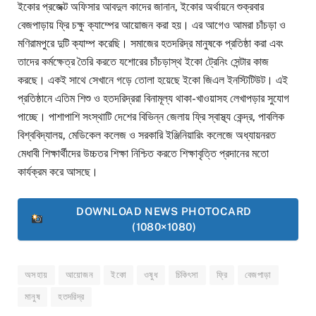
ইকোর প্রজেক্ট অফিসার আবদুল কাদের জানান, ইকোর অর্থায়নে শুক্রবার
বেজপাড়ায় ফ্রি চক্ষু ক্যাম্পের আয়োজন করা হয়। এর আগেও আমরা চাঁচড়া ও
মণিরামপুরে দুটি ক্যাম্প করেছি। সমাজের হতদরিদ্র মানুষকে প্রতিষ্ঠা করা এবং
তাদের কর্মক্ষেত্র তৈরি করতে যশোরের চাঁচড়াস্থ ইকো ট্রেনিং সেন্টার কাজ
করছে। একই সাথে সেখানে গড়ে তোলা হয়েছে ইকো জিএল ইনস্টিটিউট। এই
প্রতিষ্ঠানে এতিম শিশু ও হতদরিদ্ররা বিনামূল্য থাকা-খাওয়াসহ লেখাপড়ার সুযোগ
পাচ্ছে। পাশাপাশি সংস্থাটি দেশের বিভিন্ন জেলায় ফ্রি স্বাস্থ্য কেন্দ্র, পাবলিক
বিশ্ববিদ্যালয়, মেডিকেল কলেজ ও সরকারি ইঞ্জিনিয়ারিং কলেজে অধ্যায়নরত
মেধাবী শিক্ষার্থীদের উচ্চতর শিক্ষা নিশ্চিত করতে শিক্ষাবৃত্তি প্রদানের মতো
কার্যক্রম করে আসছে।
DOWNLOAD NEWS PHOTOCARD
(1080×1080)
অসহায়
আয়োজন
ইকো
ওষুধ
চিকিৎসা
ফ্রি
বেজপাড়া
মানুষ
হতদরিদ্র