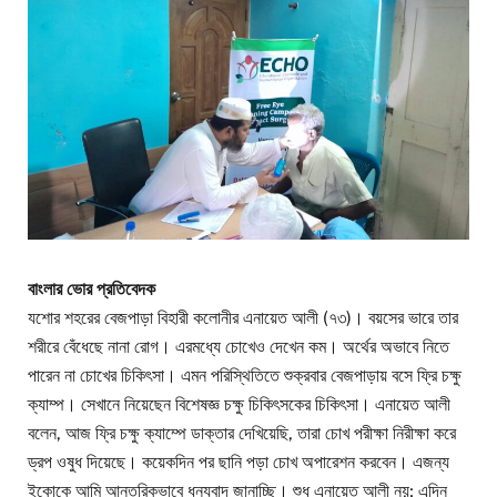
বাংলার ভোর প্রতিবেদক
যশোর শহরের বেজপাড়া বিহারী কলোনীর এনায়েত আলী (৭৩)। বয়সের ভারে তার
শরীরে বেঁধেছে নানা রোগ। এরমধ্যে চোখেও দেখেন কম। অর্থের অভাবে নিতে
পারেন না চোখের চিকিৎসা। এমন পরিস্থিতিতে শুক্রবার বেজপাড়ায় বসে ফ্রি চক্ষু
ক্যাম্প। সেখানে নিয়েছেন বিশেষজ্ঞ চক্ষু চিকিৎসকের চিকিৎসা। এনায়েত আলী
বলেন, আজ ফ্রি চক্ষু ক্যাম্পে ডাক্তার দেখিয়েছি, তারা চোখ পরীক্ষা নিরীক্ষা করে
ড্রপ ওষুধ দিয়েছে। কয়েকদিন পর ছানি পড়া চোখ অপারেশন করবেন। এজন্য
ইকোকে আমি আন্তরিকভাবে ধন্যবাদ জানাচ্ছি। শুধু এনায়েত আলী নয়; এদিন