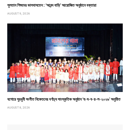
সুলতান শিশুদের ভালবাসতেন : ‘আনন্দ বাড়ি’ আয়োজিত অনুষ্ঠানে বক্তারা
AUGUST 9, 2026
যশোরে সুরধুনী সংগীত নিকেতনের বর্ণাঢ্য সাংস্কৃতিক অনুষ্ঠান ‘হ-য-ব-র-ল-২০২৬’ অনুষ্ঠিত
AUGUST 8, 2026