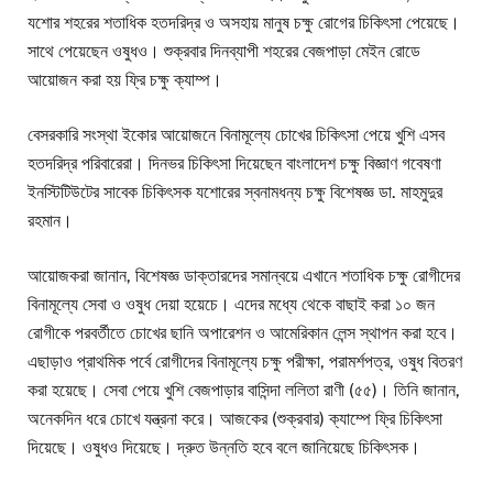
যশোর শহরের শতাধিক হতদরিদ্র ও অসহায় মানুষ চক্ষু রোগের চিকিৎসা পেয়েছে।
সাথে পেয়েছেন ওষুধও। শুক্রবার দিনব্যাপী শহরের বেজপাড়া মেইন রোডে
আয়োজন করা হয় ফ্রি চক্ষু ক্যাম্প।
বেসরকারি সংস্থা ইকোর আয়োজনে বিনামূল্যে চোখের চিকিৎসা পেয়ে খুশি এসব
হতদরিদ্র পরিবারেরা। দিনভর চিকিৎসা দিয়েছেন বাংলাদেশ চক্ষু বিজ্ঞাণ গবেষণা
ইনস্টিটিউটের সাবেক চিকিৎসক যশোরের স্বনামধন্য চক্ষু বিশেষজ্ঞ ডা. মাহমুদুর
রহমান।
আয়োজকরা জানান, বিশেষজ্ঞ ডাক্তারদের সমান্বয়ে এখানে শতাধিক চক্ষু রোগীদের
বিনামূল্যে সেবা ও ওষুধ দেয়া হয়েচে। এদের মধ্যে থেকে বাছাই করা ১০ জন
রোগীকে পরবর্তীতে চোখের ছানি অপারেশন ও আমেরিকান লেন্স স্থাপন করা হবে।
এছাড়াও প্রাথমিক পর্বে রোগীদের বিনামূল্যে চক্ষু পরীক্ষা, পরামর্শপত্র, ওষুধ বিতরণ
করা হয়েছে। সেবা পেয়ে খুশি বেজপাড়ার বাসিন্দা ললিতা রাণী (৫৫)। তিনি জানান,
অনেকদিন ধরে চোখে যন্ত্রনা করে। আজকের (শুক্রবার) ক্যাম্পে ফ্রি চিকিৎসা
দিয়েছে। ওষুধও দিয়েছে। দ্রুত উন্নতি হবে বলে জানিয়েছে চিকিৎসক।