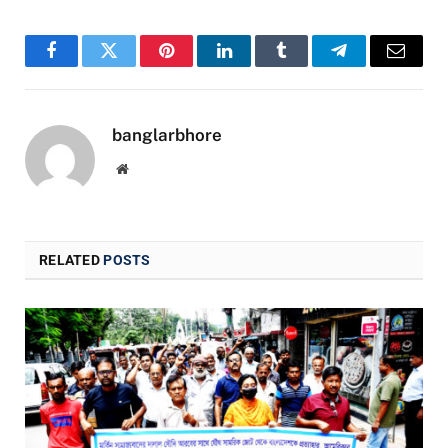
Facebook
Twitter
Pinterest
LinkedIn
Tumblr
Telegram
Email
banglarbhore
Website
RELATED
POSTS