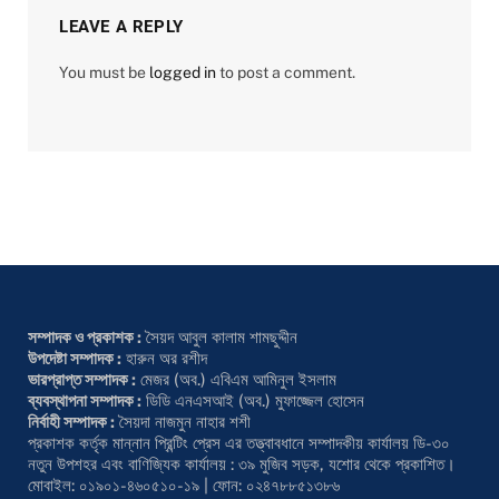
LEAVE A REPLY
You must be
logged in
to post a comment.
সম্পাদক ও প্রকাশক :
সৈয়দ আবুল কালাম শামছুদ্দীন
উপদেষ্টা সম্পাদক :
হারুন অর রশীদ
ভারপ্রাপ্ত সম্পাদক :
মেজর (অব.) এবিএম আমিনুল ইসলাম
ব্যবস্থাপনা সম্পাদক :
ডিডি এনএসআই (অব.) মুফাজ্জেল হোসেন
নির্বাহী সম্পাদক :
সৈয়দা নাজমুন নাহার শশী
প্রকাশক কর্তৃক মান্নান প্রিন্টিং প্রেস এর তত্ত্বাবধানে সম্পাদকীয় কার্যালয় ডি-৩০
নতুন উপশহর এবং বাণিজ্যিক কার্যালয় : ৩৯ মুজিব সড়ক, যশোর থেকে প্রকাশিত।
মোবাইল: ০১৯০১-৪৬০৫১০-১৯ | ফোন: ০২৪৭৮৮৫১৩৮৬