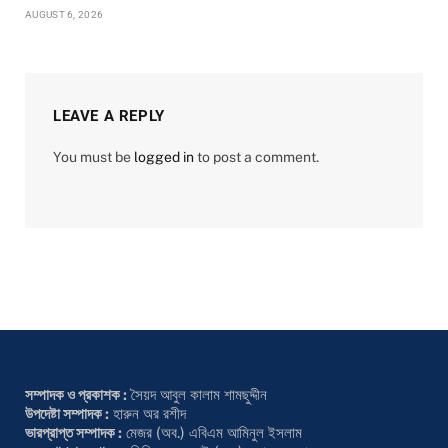
AUGUST 6, 2026
LEAVE A REPLY
You must be
logged in
to post a comment.
সম্পাদক ও প্রকাশক :
সৈয়দ আবুল কালাম শামছুদ্দীন
উপদেষ্টা সম্পাদক :
হারুন অর রশীদ
ভারপ্রাপ্ত সম্পাদক :
মেজর (অব.) এবিএম আমিনুল ইসলাম