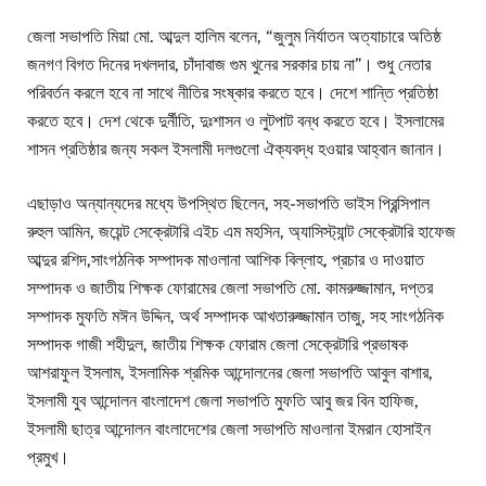
জেলা সভাপতি মিয়া মো. আব্দুল হালিম বলেন, “জুলুম নির্যাতন অত্যাচারে অতিষ্ঠ
জনগণ বিগত দিনের দখলদার, চাঁদাবাজ গুম খুনের সরকার চায় না”। শুধু নেতার
পরিবর্তন করলে হবে না সাথে নীতির সংষ্কার করতে হবে। দেশে শান্তি প্রতিষ্ঠা
করতে হবে। দেশ থেকে দুর্নীতি, দুঃশাসন ও লুটপাট বন্ধ করতে হবে। ইসলামের
শাসন প্রতিষ্ঠার জন্য সকল ইসলামী দলগুলো ঐক্যবদ্ধ হওয়ার আহ্বান জানান।
এছাড়াও অন্যান্যদের মধ্যে উপস্থিত ছিলেন, সহ-সভাপতি ভাইস প্রিন্সিপাল
রুহুল আমিন, জয়েন্ট সেক্রেটারি এইচ এম মহসিন, অ্যাসিস্ট্যান্ট সেক্রেটারি হাফেজ
আব্দুর রশিদ,সাংগঠনিক সম্পাদক মাওলানা আশিক বিল্লাহ, প্রচার ও দাওয়াত
সম্পাদক ও জাতীয় শিক্ষক ফোরামের জেলা সভাপতি মো. কামরুজ্জামান, দপ্তর
সম্পাদক মুফতি মঈন উদ্দিন, অর্থ সম্পাদক আখতারুজ্জামান তাজু, সহ সাংগঠনিক
সম্পাদক গাজী শহীদুল, জাতীয় শিক্ষক ফোরাম জেলা সেক্রেটারি প্রভাষক
আশরাফুল ইসলাম, ইসলামিক শ্রমিক আন্দোলনের জেলা সভাপতি আবুল বাশার,
ইসলামী যুব আন্দোলন বাংলাদেশ জেলা সভাপতি মুফতি আবু জর বিন হাফিজ,
ইসলামী ছাত্র আন্দোলন বাংলাদেশের জেলা সভাপতি মাওলানা ইমরান হোসাইন
প্রমুখ।