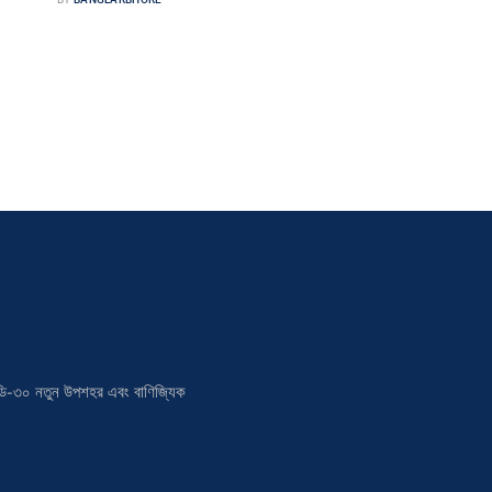
োগে
কেশবপুর পৌর সংবাদদাতা যশোরের কেশবপুরে বাড়ি ফেরার পথে সড়ক দুর্ঘটনায়
কাফিউজ্জামান (১৮) নামে এক কলেজ শিক্ষার্থীর মৃত্যু হয়েছে। সোমবার সন্ধ্যায়…
ালয় ডি-৩০ নতুন উপশহর এবং বাণিজ্যিক