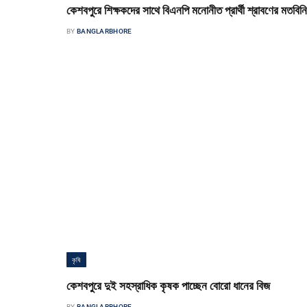
কেশবপুরে শিক্ষকদের সাথে বিএনপি মনোনীত প্রার্থী শ্রাবণের মতবিন
BY
BANGLARBHORE
কেশবপুর পৌর সংবাদদাতা যশোরের কেশবপুরে শিক্ষকদের সাথে মতবিনিময় করেছেন
আসন্ন জাতীয় সংসদ নির্বাচনে বিএনপি মনোনীত ধানের শীষ প্রতীকের প্রার্থী কাজ
কৃষি
কেশবপুরে দুই সহস্রাধিক কৃষক পাচ্ছেন বোরো ধানের বিজ
BY
BANGLARBHORE