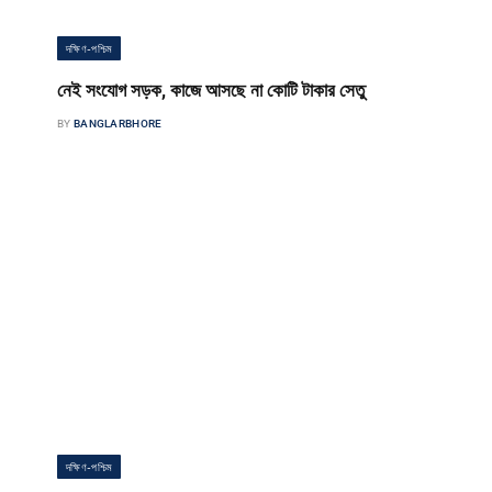
দক্ষিণ-পশ্চিম
নেই সংযোগ সড়ক, কাজে আসছে না কোটি টাকার সেতু
BY
BANGLARBHORE
-৬
বাংলার ভোর প্রতিবেদক মণিরামপুরের ঝাঁপা-কোমলপুর বাজার সংযোগ সড়কে ঝাঁপা
বাঁওড়ের উপর জরাজীর্ণ একটি সেতু ভেঙ্গে নতুন সেতু নির্মিত হয়েছে গত…
দক্ষিণ-পশ্চিম