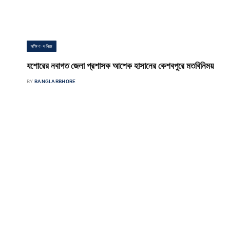
দক্ষিণ-পশ্চিম
যশোরের নবাগত জেলা প্রশাসক আশেক হাসানের কেশবপুরে মতবিনিময়
BY
BANGLARBHORE
কেশবপুর পৌর সংবাদদাতা কেশবপুর উপজেলার বিভিন্ন দপ্তরের কর্মকর্তা-কর্মচারী,
বার
গণ্যমান্য ব্যক্তিবর্গ ও বৈষম্যবিরোধী ছাত্র আন্দোলনের স্থানীয় নেতৃবৃন্দের সাথে
মতবিনিময় করেছেন যশোরের…