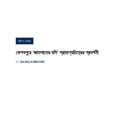
দক্ষিণ-পশ্চিম
কেশবপুরে ‘জাতপাতের বলি’ প্রামাণ্যচিত্রের প্রদর্শনী
BY
BANGLARBHORE
কেশবপুর পৌর সংবাদদাতা যশোরের কেশবপুরে কায়পুত্র ও ঋষিদের নিয়ে ‘জাতপাতের
বলি’ প্রামাণ্যচিত্রের প্রদর্শনী এবং আলোচনা সভা অনুষ্ঠিত হয়েছে। রোববার দুপুরে…