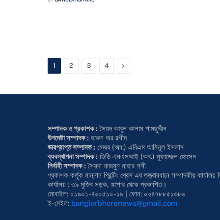
কেশবপুর পৌর সংবাদদাতা যশোরের কেশবপুরে কৃষি সম্প্রসারণ অধিদপ্তরের উদ্য
২ হাজার দুইশত জন প্রান্তিক কৃষকের মাঝে বোরো ধানের বিজ বিতরণ…
Next
1
2
3
4
সম্পাদক ও প্রকাশক :
সৈয়দ আবুল কালাম শামছুদ্দীন
উপদেষ্টা সম্পাদক :
হারুন অর রশীদ
ভারপ্রাপ্ত সম্পাদক :
মেজর (অব.) এবিএম আমিনুল ইসলাম
ব্যবস্থাপনা সম্পাদক :
ডিডি এনএসআই (অব.) মুফাজ্জেল হোসেন
নির্বাহী সম্পাদক :
সৈয়দা নাজমুন নাহার শশী
প্রকাশক কর্তৃক মান্নান প্রিন্টিং প্রেস এর তত্ত্বাবধানে সম্পাদকীয় কার্য
কার্যালয় : ৩৯ মুজিব সড়ক, যশোর থেকে প্রকাশিত।
মোবাইল: ০১৯০১-৪৬০৫১০-১৯ | ফোন: ০২৪৭৮৮৫১৩৮৬
ই-মেইল:
banglarbhorenews@gmail.com