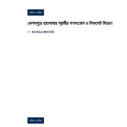
দক্ষিণ-পশ্চিম
কেশবপুরে হাতপাখার প্রার্থীর গণসংযোগ ও লিফলেট বিতরণ
BY
BANGLARBHORE
কেশবপুর পৌর সংবাদদাতা আগামী ত্রয়োদশ জাতীয় সংসদ নির্বাচন উপলক্ষে যশোর
(কেশবপুর) আসনে ইসলামী আন্দোলন মনোনীত হাত পাখার সংসদ সদস্য প্রার্থী…
দক্ষিণ-পশ্চিম