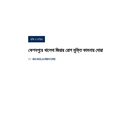
দক্ষিণ-পশ্চিম
কেশবপুরে খালেদা জিয়ার রোগ মুক্তি কামনায় দোয়া
BY
BANGLARBHORE
কেশবপুর সংবাদদাতা যশোর জেলা কেশবপুর উপজেলার বিএনপি’র পৌর বিএনপির
উদ্যোগে রোববার বিকেল চারটার সময় উপজেলা বিএনপির প্রধান কার্যালয় প্রাঙ্গনে
সাবেক…