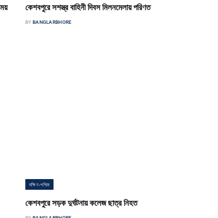
িময়
কেশবপুরে সশস্ত্র বাহিনী দিবস মিলনমেলায় পরিণত
BY
BANGLARBHORE
কেশবপুর পৌর সংবাদদাতা যশোরের কেশবপুরে সশস্ত্র বাহিনী দিবস উদযাপন করা
ী…
হয়েছে। শুক্রবার দুপুরে শহরের পশুহাট সংলগ্ন মক্কা ট্রেডার্সে উপজেলা
অবসরপ্রাপ্ত…
দক্ষিণ-পশ্চিম
কেশবপুরে সড়ক দুর্ঘটনায় কলেজ ছাত্র নিহত
BY
BANGLARBHORE