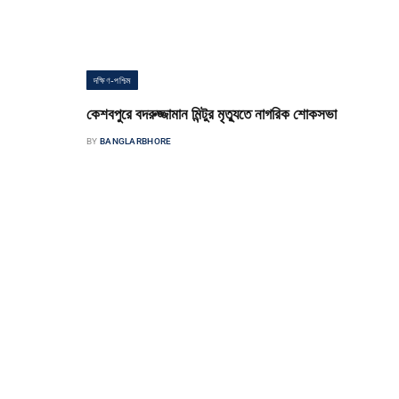
দক্ষিণ-পশ্চিম
কেশবপুরে বদরুজ্জামান মিন্টুর মৃত্যুতে নাগরিক শোকসভা
BY
BANGLARBHORE
কেশবপুর পৌর সংবাদদাতা যশোরের কেশবপুরের সাংস্কৃতিক ও সামাজিক ব্যক্তিত্ব
অ্যাডভোকেট বদরুজ্জামান মিন্টুর মৃত্যুতে নাগরিক শোকসভা অনুষ্ঠিত হয়েছে। শুক্র
সন্ধ্যায় কেশবপুর…