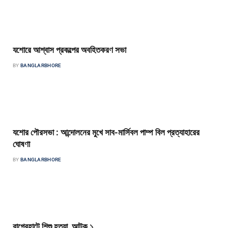
বাংলার ভোর ডেস্ক আধুনিক বিজ্ঞান ও প্রযুক্তির যুগে প্রতি মুহূর্তে পাল্টে যাওয়া অপরাধের
ধরনের সঙ্গে তাল মিলিয়ে চলতে পুলিশ বাহিনীকে…
যশোরে আশ্বাস প্রকল্পের অবহিতকরণ সভা
BY
BANGLARBHORE
সফল উদ্যোক্তা হিসেবে ঘুরে দাঁড়াচ্ছে মানবপাচারের শিকার উদ্ধার নারী-পুরুষ বাংলার ভোর
প্রতিবেদক বয়স ১৮ বছর হওয়ার আগেই বিয়ের পিঁড়িতে বসতে…
যশোর পৌরসভা : আন্দোলনের মুখে সাব-মার্সিবল পাম্প বিল প্রত্যাহারের
ঘোষণা
BY
BANGLARBHORE
বাংলার ভোর প্রতিবেদক যশোরে নাগরিকদের আন্দোলনের মুখে সাবমার্সিবল বিল আদায় থেকে
পিছু হটলো যশোর পৌরসভা। গতকাল যশোর পৌরসভার সামনে অবস্থান…
বাগেরহাটে শিশু হত্যা, আটক ১