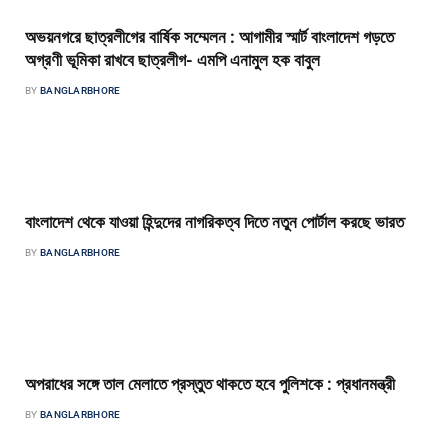
অভয়নগরে ছাত্রলীগের বার্ষিক সম্মেলন : আগামীর স্মার্ট বাংলাদেশ গড়তে
অগ্রণী ভূমিকা রাখবে ছাত্রলীগ- এমপি এনামুল হক বাবুল
BY
BANGLARBHORE
অভয়নগর (যশোর) প্রতিনিধি বঙ্গবন্ধু কন্যা প্রধানমন্ত্রী শেখ হাসিনার নেতৃত্বে বাংলাদেশ
এগিয়ে যাচ্ছে। মধ্যম আয়ের দেশ থেকে উন্নত বাংলাদেশ গঠনে সরকার…
বাংলাদেশ থেকে যাওয়া হিন্দুদের নাগরিকত্ব দিতে নতুন পোর্টাল করছে ভারত
BY
BANGLARBHORE
বাংলার ভোর ডেস্ক বাংলাদেশ, পাকিস্তান ও আফগানিস্তান থেকে যে ধর্মীয় সংখ্যালঘুরা
২০১৪ সালের ৩১ ডিসেম্বরের মধ্যে ভারতে পৌঁছেছেন, তাদের নাগরিকত্ব…
অপরাধের সঙ্গে তাল মেলাতে প্রস্তুত থাকতে হবে পুলিশকে : প্রধানমন্ত্রী
BY
BANGLARBHORE