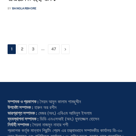
BY
BANGLARBHORE
বাগেরহাট সংবাদদাতা বাগেরহাটের চিতালমারীতে শিহাব শেখ নামে সাড়ে তিন বছর বয়সী এক
শিশুকে হত্যার অভিযোগ উঠেছে। বুধবার রাত সাড়ে ৮টার…
…
Next
1
2
3
47
সম্পাদক ও প্রকাশক :
সৈয়দ আবুল কালাম শামছুদ্দীন
উপদেষ্টা সম্পাদক :
হারুন অর রশীদ
ভারপ্রাপ্ত সম্পাদক :
মেজর (অব.) এবিএম আমিনুল ইসলাম
ব্যবস্থাপনা সম্পাদক :
ডিডি এনএসআই (অব.) মুফাজ্জেল হোসেন
নির্বাহী সম্পাদক :
সৈয়দা নাজমুন নাহার শশী
প্রকাশক কর্তৃক মান্নান প্রিন্টিং প্রেস এর তত্ত্বাবধানে সম্পাদকীয় কার্যালয় ডি-৩০