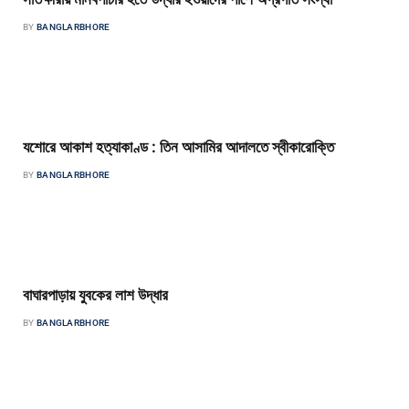
BY
BANGLARBHORE
সাতক্ষীরা সংবাদদাতা সাতক্ষীরাতে ‘আশ্বাস-মানব পাচার হতে উদ্ধারপ্রাপ্ত নারী এবং
পুরুষদের জন্য’ শীর্ষক প্রকল্পের অবহিতকরণ সভা জেলা প্রশাসকের সম্মেলন কক্ষে অনুষ্ঠিত…
যশোরে আকাশ হত্যাকাণ্ড : তিন আসামির আদালতে স্বীকারোক্তি
BY
BANGLARBHORE
বাংলার ভোর প্রতিবেদক যশোর শহরের শংকরপুর এলাকার আজিম হোসেন ওরফে আকাশ (২১)
হত্যাকান্ডে জড়িত তিন আসামি আদালতে স্বীকারোক্তিমূলক জবানবন্দি দিয়েছেন।…
বাঘারপাড়ায় যুবকের লাশ উদ্ধার
BY
BANGLARBHORE
বাংলার ভোর প্রতিবেদক যশোরের বাঘারপাড়া উপজেলার দরাজহাট ইউনিয়নের দেবীনগর
সার্বজনীন শীব মন্দিরের পাশ থেকে দ্বীপ মণ্ডল (৩৮) নামে এক যুবকের…