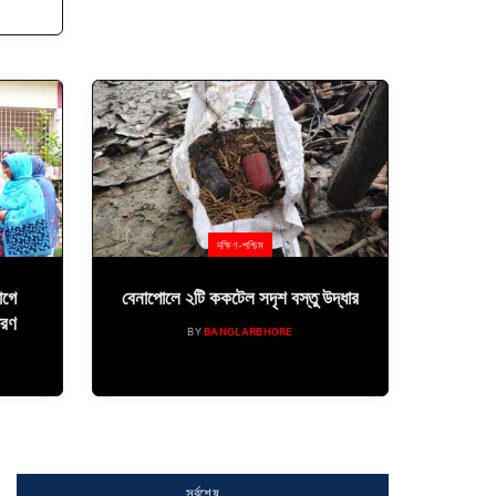
দক্ষিণ-পশ্চিম
োগে
বেনাপোলে ২টি ককটেল সদৃশ বস্তু উদ্ধার
তরণ
BY
BANGLARBHORE
সর্বশেষ