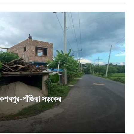
 কেশবপুর-পাঁজিয়া সড়কের