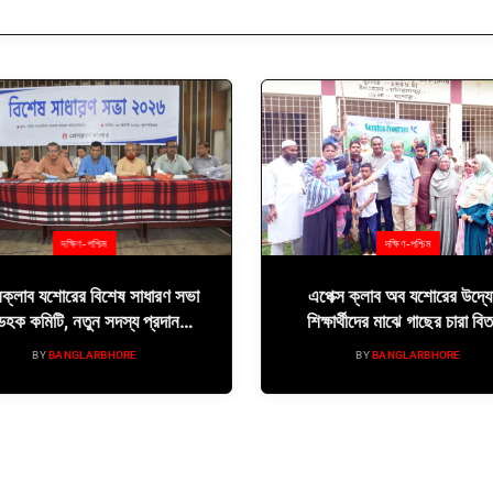
দক্ষিণ-পশ্চিম
দক্ষিণ-পশ্চিম
সক্লাব যশোরের বিশেষ সাধারণ সভা
এপেক্স ক্লাব অব যশোরের উদ্য
ডহক কমিটি, নতুন সদস্য প্রদানসহ
শিক্ষার্থীদের মাঝে গাছের চারা বি
গুরুত্বপূর্ণ সিদ্ধান্ত গৃহীত
BY
BANGLARBHORE
BY
BANGLARBHORE