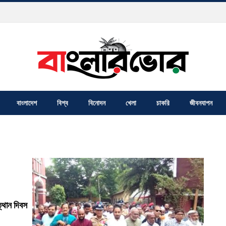
বাংলাদেশ
বিশ্ব
বিনোদন
খেলা
চাকরি
জীবনযাপন
্থান দিবস
 দেশ, সবার…