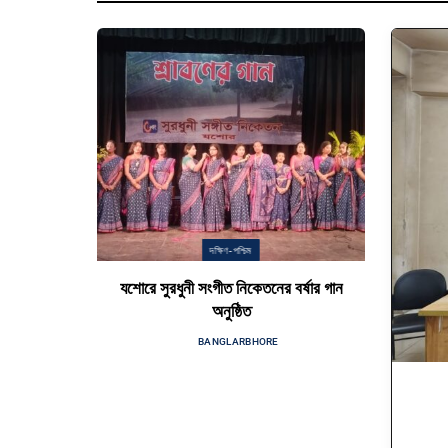
দক্ষিণ-পশ্চিম
যশোরে সুরধুনী সংগীত নিকেতনের বর্ষার গান
অনুষ্ঠিত
BY
BANGLARBHORE