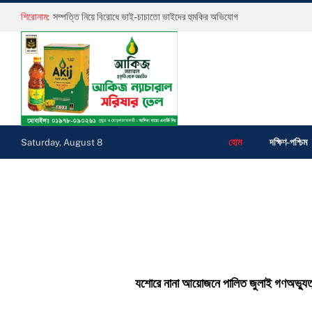
শিরোনাম:
সম্পত্তি নিয়ে বিরোধে ভাই-চাচাতো ভাইদের হুমকির অভিযোগ
হোম
দক্ষিণ-পশ্চিম
Saturday, August 8
যশোরে নানা আয়োজনে পালিত জুলাই গণঅভ্যুত
বাংলার ভোর প্রতিবেদক ‘জুলাই চেতনায় গড়ব