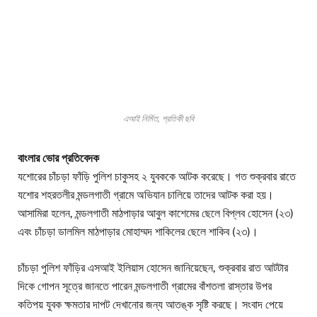
এআই নির্মিত, প্রতিকী ছবি
বাংলার ভোর প্রতিবেদক
যশোরের চাঁচড়া ফাঁড়ি পুলিশ চাকুসহ ২ যুবককে আটক করেছে। গত শুক্রবার রাতে
যশোর শহরতলীর মন্ডলগাতী গ্রামে অভিযান চালিয়ে তাদের আটক করা হয়।
আসামিরা হলেন, মন্ডলগাতী মাঠপাড়ার আবুল কাশেমের ছেলে বিপ্লব হোসেন (২৩)
এবং চাঁচড়া ডালমিল মাঠপাড়ার মোহাম্মদ শাকিলের ছেলে শাকিব (২৩)।
চাঁচড়া পুলিশ ফাঁড়ির এসআই ইলিয়াস হোসেন জানিয়েছেন, শুক্রবার রাত আটটার
দিকে গোপন সূত্রে জানতে পারেন মন্ডলগাতী গ্রামের বাঁশতলা রাস্তার উপর
কতিপয় যুবক ক্ষমতার দাপট দেখানোর জন্য আতঙ্ক সৃষ্টি করছে। সংবাদ পেয়ে