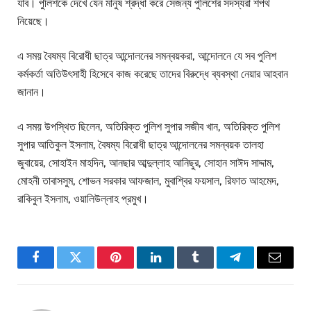
যাব। পুলিশকে দেখে যেন মানুষ শ্রদ্ধা করে সেজন্য পুলিশের সদস্যরা শপথ
নিয়েছে।
এ সময় বৈষম্য বিরোধী ছাত্র আন্দোলনের সমন্বয়করা, আন্দোলনে যে সব পুলিশ
কর্মকর্তা অতিউৎসাহী হিসেবে কাজ করেছে তাদের বিরুদ্ধে ব্যবস্থা নেয়ার আহবান
জানান।
এ সময় উপস্থিত ছিলেন, অতিরিক্ত পুলিশ সুপার সজীব খান, অতিরিক্ত পুলিশ
সুপার আতিকুল ইসলাম, বৈষম্য বিরোধী ছাত্র আন্দোলনের সমন্বয়ক তালহা
জুবায়ের, সোহাইন মাহদিন, আনছার আব্দুল্লাহ আনিছুর, সোহান সাঈদ সাদ্দাম,
মোহনী তাবাসসুম, শোভন সরকার আফজাল, মুবাশ্বির ফয়সাল, রিফাত আহমেদ,
রাকিবুল ইসলাম, ওয়ালিউল্লাহ প্রমুখ।
Facebook
Twitter
Pinterest
LinkedIn
Tumblr
Telegram
Email