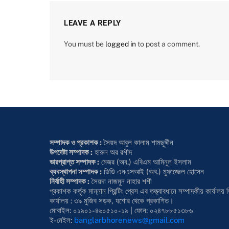
LEAVE A REPLY
You must be
logged in
to post a comment.
সম্পাদক ও প্রকাশক :
সৈয়দ আবুল কালাম শামছুদ্দীন
উপদেষ্টা সম্পাদক :
হারুন অর রশীদ
ভারপ্রাপ্ত সম্পাদক :
মেজর (অব.) এবিএম আমিনুল ইসলাম
ব্যবস্থাপনা সম্পাদক :
ডিডি এনএসআই (অব.) মুফাজ্জেল হোসেন
নির্বাহী সম্পাদক :
সৈয়দা নাজমুন নাহার শশী
প্রকাশক কর্তৃক মান্নান প্রিন্টিং প্রেস এর তত্ত্বাবধানে সম্পাদকীয় কার্য
কার্যালয় : ৩৯ মুজিব সড়ক, যশোর থেকে প্রকাশিত।
মোবাইল: ০১৯০১-৪৬০৫১০-১৯ | ফোন: ০২৪৭৮৮৫১৩৮৬
ই-মেইল:
banglarbhorenews@gmail.com