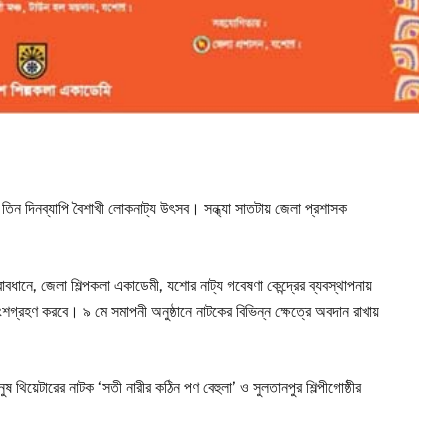
িন দিনব্যাপি বৈশাখী লোকনাট্য উৎসব। সন্ধ্যা সাতটায় জেলা প্রশাসক
বাবধানে, জেলা শিল্পকলা একাডেমী, যশোর নাট্য গবেষণা কেন্দ্রের ব্যবস্থাপনায়
রহণ করবে। ৯ মে সমাপনী অনুষ্ঠানে নাটকের বিভিন্ন ক্ষেত্রে অবদান রাখায়
 থিয়েটারের নাটক ‘সতী নারীর কঠিন পণ বেহুলা’ ও সুলতানপুর শিল্পীগোষ্ঠীর