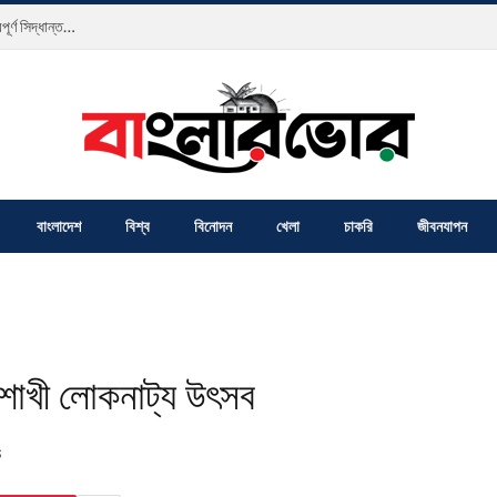
প্রেসক্লাব যশোরের বিশেষ সাধারণ সভা অ্যাডহক কমিটি, নতুন সদস্য প্রদানসহ গুরুত্বপূর্ণ সিদ্ধান্ত গৃহীত
বাংলাদেশ
বিশ্ব
বিনোদন
খেলা
চাকরি
জীবনযাপন
শাখী লোকনাট্য উৎসব
S