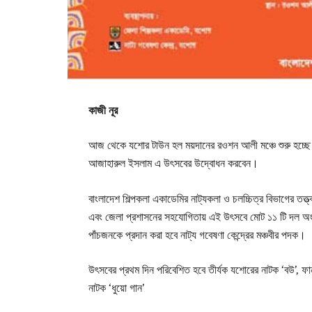
কাজী নূর
আজ থেকে যশোর টাউন হল ময়দানের রওশন আলী মঞ্চে শুরু হচ্ছে ত
আজাহারুল ইসলাম এ উৎসবের উদ্বোধন করবেন।
বাংলাদেশ শিল্পকলা একাডেমির নাট্যকলা ও চলচ্চিত্র বিভাগের তত্ত্
এবং জেলা প্রশাসনের সহযোগিতায় এই উৎসবে মোট ১১ টি দল অংশগ্
পাঁচজনকে প্রদান করা হবে নাট্য গবেষণা কেন্দ্রের মঞ্চবীর পদক।
উৎসবের প্রথম দিন পরিবেশিত হবে তীর্যক যশোরের নাটক ‘বউ’, ফানুষ
নাটক ‘ধুয়ো গান’