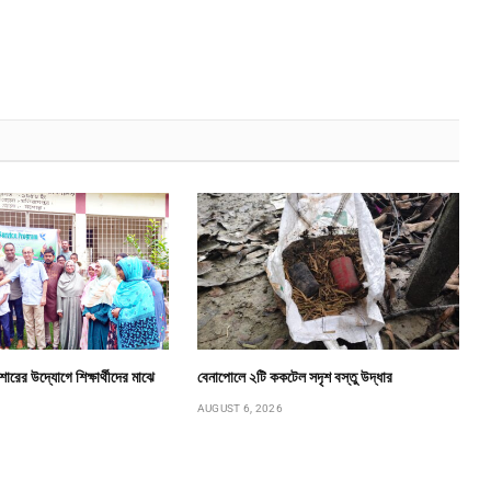
োরের উদ্যোগে শিক্ষার্থীদের মাঝে
বেনাপোলে ২টি ককটেল সদৃশ বস্তু উদ্ধার
AUGUST 6, 2026