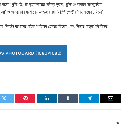
‘পুঁথিপাঠ’, মা নৃত্যালায়ের ‘রবীন্দ্র নৃত্য’, মুন্সিগঞ্জ অবয়ব সাংস্কৃতিক
দ্রহত্যা’ ও অভয়নগর যশোরের আজহার বয়াতি শিল্পীগোষ্ঠীর ‘সৎ মায়ের চরিত্র’
ান’ বিবর্তন যশোরের নাটক ‘পাইচো চোরের কিচ্ছা’ এবং সিজার যাত্রা ইউনিটের
 PHOTOCARD (1080×1080)
k
Twitter
Pinterest
LinkedIn
Tumblr
Telegram
Email
Websi