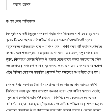
করবে: রাশেদ
বাংলার ভোর প্রতিবেদক
বৈষম্যহীন ও দুর্নীতিমুক্ত বাংলাদেশ গড়ার শপথ নিয়েছেন যশোরের ছাত্র জনতা।
বুধবার বিকেলে শহরের ঐতিহাসিক টাউন হল ময়দানে বৈষম্যবিরোধী ছাত্র
আন্দোলনের মহাসমাবেশে তারা এই শপথ নেন। শপথ বাক্য পাঠ করান সংগঠনটির
যশোর জেলা শাখার প্রধান সমন্বয়ক রাশেদ খান। এর আগে, দুপুর থেকে বাস,
ট্রাক, পিকআপে জেলার বিভিন্ন উপজেলা থেকে ছাত্র জনতা সমাবেত হয় টাউন
হল ময়দানে। সমাবেশে আসা ছাত্র জনতাকে হাতে বা মাথায় বাংলাদেশের পতাকা
বেঁধে বিভিন্ন স্লোগান সম্বলিত প্ল্যাকার্ড নিয়ে সমাবেশে অংশ নিতে দেখা যায়।
শেখ হাসিনার সরকারের টানা তিন মেয়াদের শাসন আমলের নানা অনিয়ম দুর্নীতি
নির্যাতনের তথ্য তুলে ধরে সমাবেশে বক্তারা বলেন, শেখ হাসিনা ক্ষমতায় এসেই
প্রথমে বিডিআর বিদ্রোহ ঘটিয়েছিলো। বিজিবির মেজর জেনারেলসহ বড় বড়
কর্মকর্তাদের হত্যা করা হয়েছে স্বৈরাচার শেখ হাসিনার পরিকল্পনায়। শাপলা চত্বরে
হেজাফত ইসলামের উপর গণহত্যার মতো ঘটনা ঘটানো হয়েছে। সেইসব হত্যার