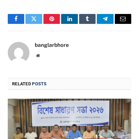
Facebook
Twitter
Pinterest
LinkedIn
Tumblr
Telegram
Email
banglarbhore
Website
RELATED
POSTS