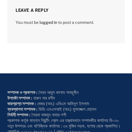
LEAVE A REPLY
You must be
logged in
to post a comment.
সম্পাদক ও প্রকাশক :
সৈয়দ আবুল কালাম শামছুদ্দীন
উপদেষ্টা সম্পাদক :
হারুন অর রশীদ
ভারপ্রাপ্ত সম্পাদক :
মেজর (অব.) এবিএম আমিনুল ইসলাম
ব্যবস্থাপনা সম্পাদক :
ডিডি এনএসআই (অব.) মুফাজ্জেল হোসেন
নির্বাহী সম্পাদক :
সৈয়দা নাজমুন নাহার শশী
প্রকাশক কর্তৃক মান্নান প্রিন্টিং প্রেস এর তত্ত্বাবধানে সম্পাদকীয় কার্যালয় ডি-৩০
নতুন উপশহর এবং বাণিজ্যিক কার্যালয় : ৩৯ মুজিব সড়ক, যশোর থেকে প্রকাশিত।
মোবাইল: ০১৯০১-৪৬০৫১০-১৯ | ফোন: ০২৪৭৮৮৫১৩৮৬