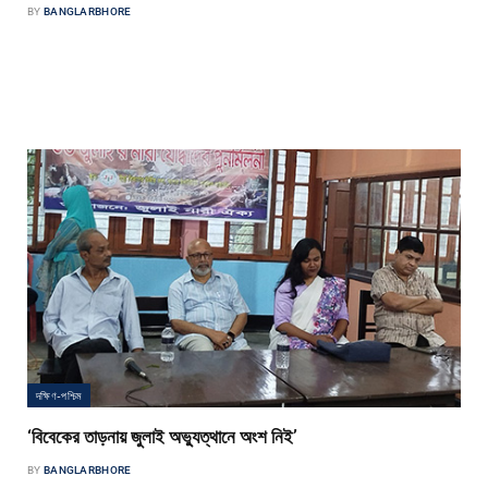
BY
BANGLARBHORE
খাজুরা সংবাদদাতাযশোরের খাজুরা মাখনবালা মাধ্যমিক বালিকা বিদ্যালয়ের অ্যাডহক কমিটির
নবাগত সভাপতি আক্তারুজ্জামানকে সংবর্ধনা প্রদান করা হয়েছে। শুক্রবার বিকেলে
অ্যাকাডেমিক ভবন…
দক্ষিণ-পশ্চিম
‘বিবেকের তাড়নায় জুলাই অভ্যুত্থানে অংশ নিই’
BY
BANGLARBHORE