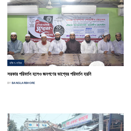
দক্ষিণ-পশ্চিম
সরকার পরিবর্তন হলেও জনগণের ভাগ্যের পরিবর্তন হয়নি
BY
BANGLARBHORE
বাংলার ভোর প্রতিবেদক দেশের নির্বাচনী ব্যবস্থায় সংখ্যানুপাতিক পদ্ধতি (পি.আর) চালুর
দাবি জানিয়েছে ইসলামী যুব আন্দোলন বাংলাদেশ, যশোর জেলা শাখা। শুক্রবার…