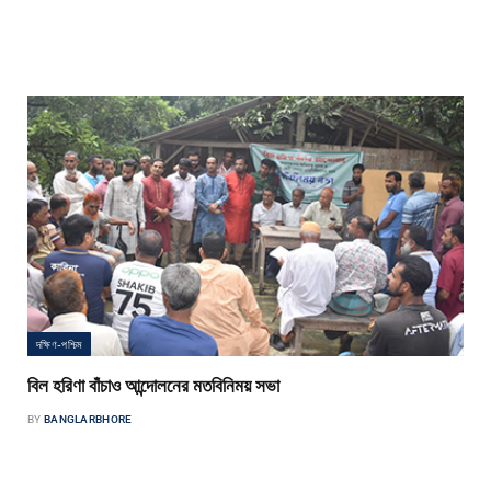
কাজী নূর আমি ছোটবেলা থেকেই আদালতের বারান্দায় ঘুরেছি। ঘুরেছি থানা হাজত থেকে শুরু
করে জেলাখানা পর্যন্ত, একটিবার আমার বাবার মুখ…
দক্ষিণ-পশ্চিম
বিল হরিণা বাঁচাও আন্দোলনের মতবিনিময় সভা
BY
BANGLARBHORE
বাংলার ভোর প্রতিবেদক জলাবদ্ধতায় বিপর্যস্ত কৃষকদের নিয়ে ‘বিল হরিনা বাঁচাও আন্দোলন’-
এর উদ্যোগে এক মতবিনিময় সভা অনুষ্ঠিত হয়েছে। শুক্রবার বিকেলে যশোর…