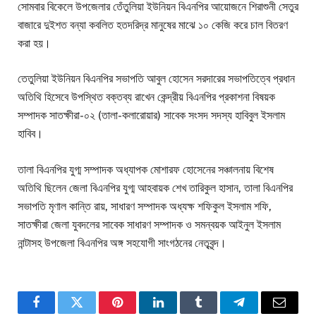
সোমবার বিকেলে উপজেলার তেঁতুলিয়া ইউনিয়ন বিএনপির আয়োজনে শিরাশুনী সেতুর
বাজারে দুইশত বন্যা কবলিত হতদরিদ্র মানুষের মাঝে ১০ কেজি করে চাল বিতরণ
করা হয়।
তেতুলিয়া ইউনিয়ন বিএনপির সভাপতি আবুল হোসেন সরদারের সভাপতিত্বে প্রধান
অতিথি হিসেবে উপস্থিত বক্তব্য রাখেন কেন্দ্রীয় বিএনপির প্রকাশনা বিষয়ক
সম্পাদক সাতক্ষীরা-০২ (তালা-কলারোয়ার) সাবেক সংসদ সদস্য হাবিবুল ইসলাম
হাবিব।
তালা বিএনপির যুগ্ম সম্পাদক অধ্যাপক মোশারফ হোসেনের সঞ্চালনায় বিশেষ
অতিথি ছিলেন জেলা বিএনপির যুগ্ম আহবায়ক শেখ তারিকুল হাসান, তালা বিএনপির
সভাপতি মৃণাল কান্তি রায়, সাধারণ সম্পাদক অধ্যক্ষ শফিকুল ইসলাম শফি,
সাতক্ষীরা জেলা যুবদলের সাবেক সাধারণ সম্পাদক ও সমন্বয়ক আইনুল ইসলাম
নান্টাসহ উপজেলা বিএনপির অঙ্গ সহযোগী সাংগঠনের নেতৃবৃন্দ।
Facebook
Twitter
Pinterest
LinkedIn
Tumblr
Telegram
Email