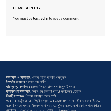
LEAVE A REPLY
You must be
logged in
to post a comment.
সম্পাদক ও প্রকাশক :
সৈয়দ আবুল কালাম শামছুদ্দীন
উপদেষ্টা সম্পাদক :
হারুন অর রশীদ
ভারপ্রাপ্ত সম্পাদক :
মেজর (অব.) এবিএম আমিনুল ইসলাম
ব্যবস্থাপনা সম্পাদক :
ডিডি এনএসআই (অব.) মুফাজ্জেল হোসেন
নির্বাহী সম্পাদক :
সৈয়দা নাজমুন নাহার শশী
প্রকাশক কর্তৃক মান্নান প্রিন্টিং প্রেস এর তত্ত্বাবধানে সম্পাদকীয় কার্যালয় ডি-৩০
নতুন উপশহর এবং বাণিজ্যিক কার্যালয় : ৩৯ মুজিব সড়ক, যশোর থেকে প্রকাশিত।
মোবাইল: ০১৯০১-৪৬০৫১০-১৯ | ফোন: ০২৪৭৮৮৫১৩৮৬