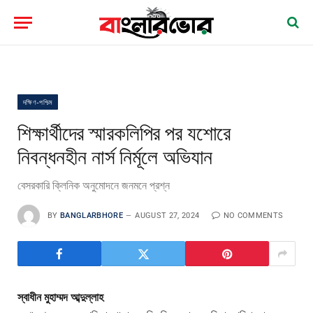
দক্ষিণ-পশ্চিম
শিক্ষার্থীদের স্মারকলিপির পর যশোরে
নিবন্ধনহীন নার্স নির্মূলে অভিযান
বেসরকারি ক্লিনিক অনুমোদনে জনমনে প্রশ্ন
BY
BANGLARBHORE
AUGUST 27, 2024
NO COMMENTS
স্বাধীন মুহাম্মদ আব্দুল্লাহ