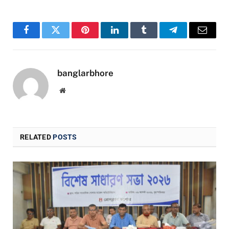
Facebook
Twitter
Pinterest
LinkedIn
Tumblr
Telegram
Email
banglarbhore
Website
RELATED
POSTS