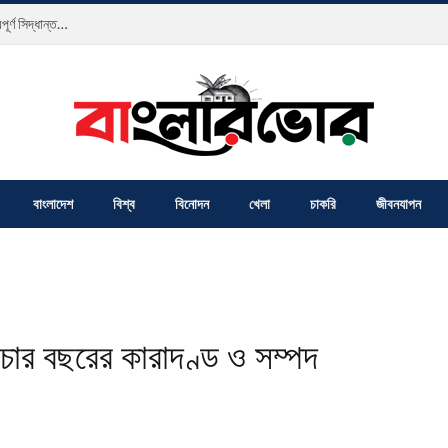
প্রেসক্লাব যশোরের বিশেষ সাধারণ সভা অ্যাডহক কমিটি, নতুন সদস্য প্রদানসহ গুরুত্বপূর্ণ সিদ্ধান্ত গৃহীত
বাংলাদেশ
বিশ্ব
বিনোদন
খেলা
চাকরি
জীবনযাপন
চার বছরের কারাদণ্ড ও সম্পদ