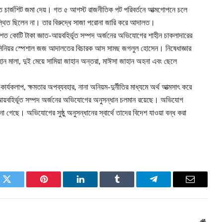
তে চার্জশিট জমা দেয়। গত ৫ আগস্ট রাজনীতিক পট পরিবর্তনে আত্মগোপনে চলে
্থিত ছিলেন না। তার বিরুদ্ধে সাজা পরোনা জারি করে আদালত।
ত কোটি টাকা জ্ঞাত-আয়বহির্ভূত সম্পদ অর্জনের অভিযোগের শাহীন চাকলাদারের
টন সিনিয়র স্পেশাল জজ আদালতের বিচারক আস সামছ জগলুল হোসেন। নিষেধাজ্ঞার
হান মালা, দুই মেয়ে সামিয়া জাহান অন্তরা, মাঈসা জাহান অহনা এবং ছেলে
ী কার্যকলাপ, ক্ষমতার অপব্যবহার, নানা অনিয়ম-দুর্নীতির মাধ্যমে অর্থ আত্মসাৎ করে
-আয়বহির্ভূত সম্পদ অর্জনের অভিযোগের অনুসন্ধান চলমান রয়েছে। অভিযোগ
ানা গেছে। অভিযোগের সুষ্ঠু অনুসন্ধানের স্বার্থে তাদের বিদেশ যাওয়া বন্ধ করা
k
Twitter
Pinterest
LinkedIn
Tumblr
Telegram
Email
Websi