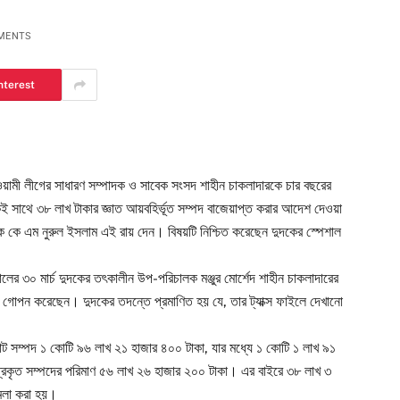
MENTS
nterest
ওয়ামী লীগের সাধারণ সম্পাদক ও সাবেক সংসদ শাহীন চাকলাদারকে চার বছরের
কই সাথে ৩৮ লাখ টাকার জ্ঞাত আয়বহির্ভূত সম্পদ বাজেয়াপ্ত করার আদেশ দেওয়া
কে এম নুরুল ইসলাম এই রায় দেন। বিষয়টি নিশ্চিত করেছেন দুদকের স্পেশাল
লের ৩০ মার্চ দুদকের তৎকালীন উপ-পরিচালক মঞ্জুর মোর্শেদ শাহীন চাকলাদারের
 গোপন করেছেন। দুদকের তদন্তে প্রমাণিত হয় যে, তার ট্যাক্স ফাইলে দেখানো
োট সম্পদ ১ কোটি ৯৬ লাখ ২১ হাজার ৪০০ টাকা, যার মধ্যে ১ কোটি ১ লাখ ৯১
প্রকৃত সম্পদের পরিমাণ ৫৬ লাখ ২৬ হাজার ২০০ টাকা। এর বাইরে ৩৮ লাখ ৩
ামলা করা হয়।