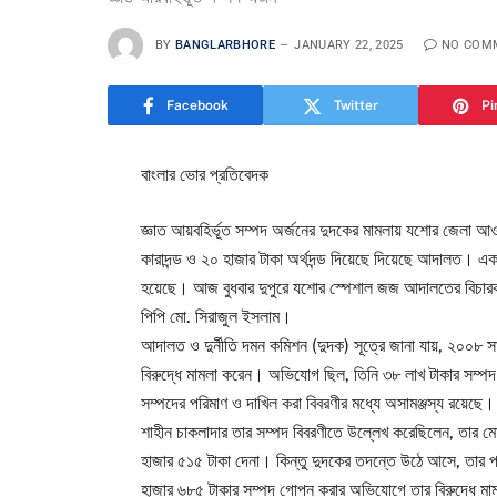
BY
BANGLARBHORE
JANUARY 22, 2025
NO COM
Facebook
Twitter
Pi
বাংলার ভোর প্রতিবেদক
জ্ঞাত আয়বহির্ভূত সম্পদ অর্জনের দুদকের মামলায় যশোর জেলা আ
কারাদন্ড ও ২০ হাজার টাকা অর্থদন্ড দিয়েছে দিয়েছে আদালত। এ
হয়েছে। আজ বুধবার দুপুরে যশোর স্পেশাল জজ আদালতের বিচারক 
পিপি মো. সিরাজুল ইসলাম।
আদালত ও দুর্নীতি দমন কমিশন (দুদক) সূত্রে জানা যায়, ২০০৮ সা
বিরুদ্ধে মামলা করেন। অভিযোগ ছিল, তিনি ৩৮ লাখ টাকার সম্পদ
সম্পদের পরিমাণ ও দাখিল করা বিবরণীর মধ্যে অসামঞ্জস্য রয়েছে।
শাহীন চাকলাদার তার সম্পদ বিবরণীতে উল্লেখ করেছিলেন, তার ম
হাজার ৫১৫ টাকা দেনা। কিন্তু দুদকের তদন্তে উঠে আসে, তার 
হাজার ৬৮৫ টাকার সম্পদ গোপন করার অভিযোগে তার বিরুদ্ধে ম