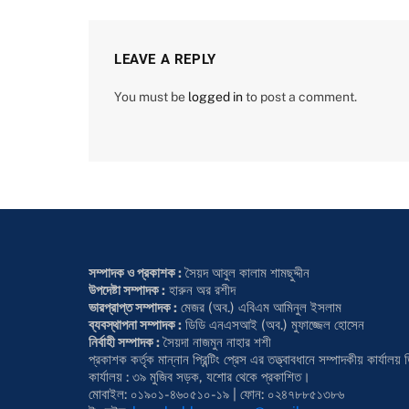
LEAVE A REPLY
You must be
logged in
to post a comment.
সম্পাদক ও প্রকাশক :
সৈয়দ আবুল কালাম শামছুদ্দীন
উপদেষ্টা সম্পাদক :
হারুন অর রশীদ
ভারপ্রাপ্ত সম্পাদক :
মেজর (অব.) এবিএম আমিনুল ইসলাম
ব্যবস্থাপনা সম্পাদক :
ডিডি এনএসআই (অব.) মুফাজ্জেল হোসেন
নির্বাহী সম্পাদক :
সৈয়দা নাজমুন নাহার শশী
প্রকাশক কর্তৃক মান্নান প্রিন্টিং প্রেস এর তত্ত্বাবধানে সম্পাদকীয় কার্য
কার্যালয় : ৩৯ মুজিব সড়ক, যশোর থেকে প্রকাশিত।
মোবাইল: ০১৯০১-৪৬০৫১০-১৯ | ফোন: ০২৪৭৮৮৫১৩৮৬