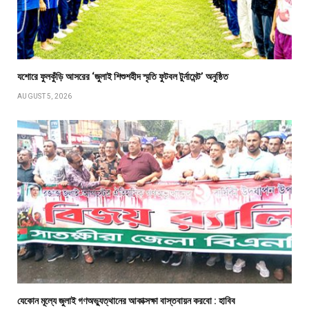
যশোরে ফুলকুঁড়ি আসরের ‘জুলাই শিশুশহীদ স্মৃতি ফুটবল টুর্নামেন্ট’ অনুষ্ঠিত
AUGUST 5, 2026
যেকোন মূল্যে জুলাই গণঅভ্যুত্থানের আকাক্সক্ষা বাস্তবায়ন করবো : হাবিব