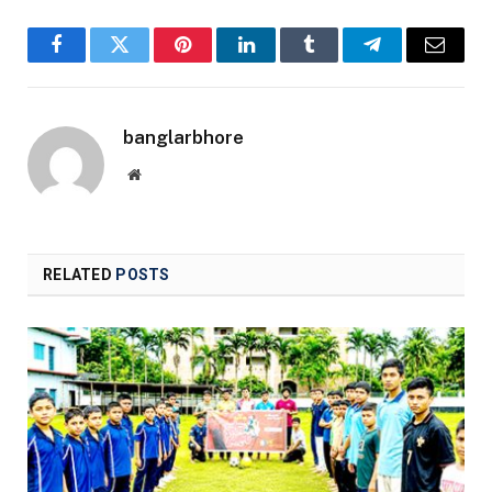
Facebook
Twitter
Pinterest
LinkedIn
Tumblr
Telegram
Email
banglarbhore
Website
RELATED
POSTS