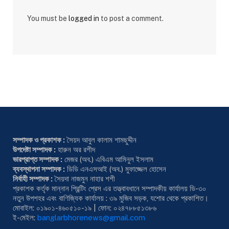
You must be
logged in
to post a comment.
সম্পাদক ও প্রকাশক :
সৈয়দ আবুল কালাম শামছুদ্দীন
উপদেষ্টা সম্পাদক :
হারুন অর রশীদ
ভারপ্রাপ্ত সম্পাদক :
মেজর (অব.) এবিএম আমিনুল ইসলাম
ব্যবস্থাপনা সম্পাদক :
ডিডি এনএসআই (অব.) মুফাজ্জেল হোসেন
নির্বাহী সম্পাদক :
সৈয়দা নাজমুন নাহার শশী
প্রকাশক কর্তৃক মান্নান প্রিন্টিং প্রেস এর তত্ত্বাবধানে সম্পাদকীয় কার্যালয় ডি-৩০
নতুন উপশহর এবং বাণিজ্যিক কার্যালয় : ৩৯ মুজিব সড়ক, যশোর থেকে প্রকাশিত।
মোবাইল: ০১৯০১-৪৬০৫১০-১৯ | ফোন: ০২৪৭৮৮৫১৩৮৬
ই-মেইল:
banglarbhorenews@gmail.com