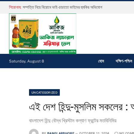
শিরোনাম:
সম্পত্তি নিয়ে বিরোধে ভাই-চাচাতো ভাইদের হুমকির অভিযোগ
হোম
দক্ষিণ-পশ্চিম
Saturday, August 8
UNCATEGORIZED
এই দেশ হিন্দু-মুসলিম সকলের :
বাংলাদেশ হিন্দু বৌদ্ধ খ্রিস্টান কল্যাণ ফ্রন্টের মতবিনিমিয়
BY
BANGLARBHORE
OCTOBER 11, 2024
NO COM