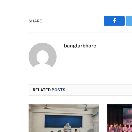
SHARE.
Faceboo
banglarbhore
RELATED
POSTS