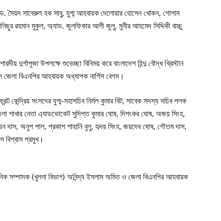
ড. সৈয়দ সাবেরুল হক সাবু, যুগ্ম আহবায়ক দেলোয়ার হোসেন খোকন, গোলাম
িছুর রহমান মুকুল, অ্যাড. জুলফিকার আলী জুলু, মুনীর আহমেদ সিদ্দিকী বাচ্চু
য় দুর্গাপূজা উপলক্ষে শুভেচ্ছা বিনিময় করে বাংলাদেশ হিন্দু বৌদ্ধ খ্রিস্টান
লেন জেলা বিএনপির আহবায়ক অধ্যাপক নার্গিস বেগম।
্রন্ট কেন্দ্রিয় সংসদের যুগ্ম-মহাসচিব নির্মল কুমার বিট, সাবেক সদস্য সচিব পলক
শোর জেলা শাখার নেতা এ্যাডভোকেট সুদিপ্ত কুমার ঘোষ, দিপংকর ঘোষ, অজয় সিংহ,
, চয়ন দাস, অনুপ পাল, প্রকাশ শাহানি বুলু, হৃদয় সিংহ, জয়দেব ঘোষ, গৌতম দাস,
স বিশ্বাস প্রমুখ।
াংগঠনিক সম্পাদক (খুলনা বিভাগ) অনিন্দ্য ইসলাম অমিত ও জেলা বিএনপির আহবায়ক