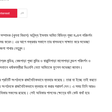
nterest
িক সম্পাদক (খুলনা বিভাগ) অনিন্দ্য ইসলাম অমিত বিভিন্ন পূজা মণ্ডপ পরিদর্শন
নিময় করেন। এর আগে শুক্রবার সকালে তার বাসভবনে সাক্ষাত করে শুভেচ্ছা
জেলা শাখার নেতৃবৃন্দ।
রম মন্ডির, বেজপাড়া পূজা মন্দির ও বারান্দিপাড়া মালোপাড়া মন্ডপ পরিদর্শন ও
ে সনাতন ধর্মাবলম্বীরা বিএনপি নেতা অমিতকে ফুলেল শুভেচ্ছা জানান।
 প্রতিটি সংগঠনকে রাজনৈতিকভাবে ব্যবহার করেছে। তারা যা ইচ্ছে তাই করতে
মীয় সংগঠনকে রাজনৈতিকভাবে ব্যবহার না করার পরামর্শ দেন। এ সময় তিনি আরও
 অধিকার সকলের রয়েছে। সেই অধিকার পালনের ক্ষেত্রে যদি কেউ বাধাঁ হয়ে