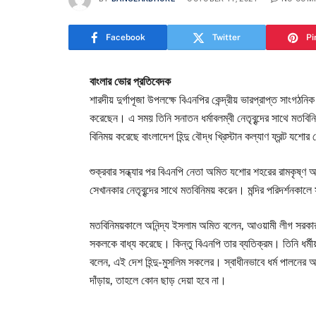
Facebook
Twitter
Pi
বাংলার ভোর প্রতিবেদক
শারদীয় দুর্গাপূজা উপলক্ষে বিএনপির কেন্দ্রীয় ভারপ্রাপ্ত সাংগঠন
করেছেন। এ সময় তিনি সনাতন ধর্মাবলম্বী নেতৃবৃন্দের সাথে মতবি
বিনিময় করেছে বাংলাদেশ হিন্দু বৌদ্ধ খ্রিস্টান কল্যাণ ফ্রন্ট যশোর 
শুক্রবার সন্ধ্যার পর বিএনপি নেতা অমিত যশোর শহরের রামকৃষ্ণ আশ্
সেখানকার নেতৃবৃন্দের সাথে মতবিনিময় করেন। মন্দির পরিদর্শনকাল
মতবিনিময়কালে অনিন্দ্য ইসলাম অমিত বলেন, আওয়ামী লীগ সরকার
সকলকে বাধ্য করেছে। কিন্তু বিএনপি তার ব্যতিক্রম। তিনি ধর্
বলেন, এই দেশ হিন্দু-মুসলিম সকলের। স্বাধীনভাবে ধর্ম পালনের
দাঁড়ায়, তাহলে কোন ছাড় দেয়া হবে না।