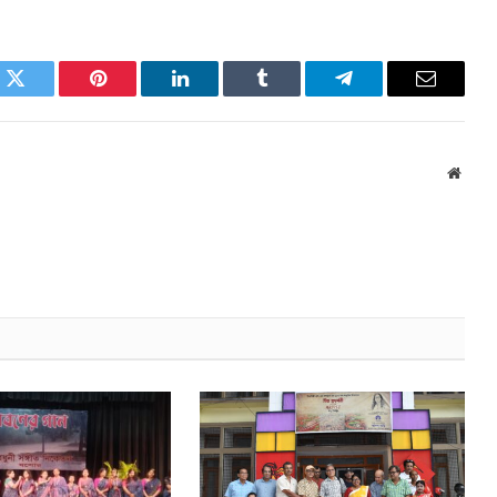
k
Twitter
Pinterest
LinkedIn
Tumblr
Telegram
Email
Websi