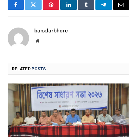
Facebook
Twitter
Pinterest
LinkedIn
Tumblr
Telegram
Email
banglarbhore
Website
RELATED
POSTS