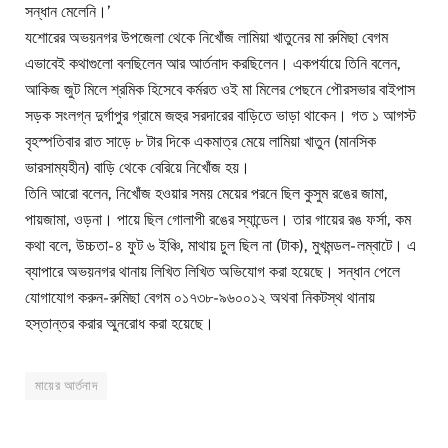
সন্ধান মেলেনি।’
যশোরের অভয়নগর উপজেলা থেকে নিখোঁজ লামিয়া খাতুনের মা রুমিছা বেগম
এভাবেই কথাগুলো বলছিলেন আর আর্তনাদ করছিলেন। একপর্যায়ে তিনি বলেন,
আকিজ জুট মিলে শ্রমিক হিসেবে কর্মরত ওই মা মিলের পেছনে পৌরসভার বাইপাস
সড়ক সংলগ্ন দুর্গাপুর গ্রামে জহুর সরদারের বাড়িতে ভাড়া থাকেন। গত ১ আগস্ট
বৃহস্পতিবার রাত সাড়ে ৮ টার দিকে একমাত্র মেয়ে লামিয়া খাতুন (মানসিক
ভারসাম্যহীন) বাড়ি থেকে বেরিয়ে নিখোঁজ হয়।
তিনি আরো বলেন, নিখোঁজ হওয়ার সময় মেয়ের পরনে ছিল কুসুম রঙের জামা,
পায়জামা, ওড়না। পায়ে ছিল গোলাপী রঙের স্যান্ডেল। তার গায়ের রঙ ফর্সা, কম
কথা বলে, উচ্চতা- ৪ ফুট ৬ ইঞ্চি, মাথায় চুল ছিল না (টাক), মুখমন্ডল- লম্বাটে। এ
ব্যাপারে অভয়নগর থানায় লিখিত লিখিত অভিযোগ করা হয়েছে। সন্ধান পেলে
যোগাযোগ করুন- রুমিছা বেগম ০১৭৩৮-৯৬০০১২ অথবা নিকটস্থ থানায়
হস্তান্তর করার অুনরোধ করা হয়েছে।
মায়ের আর্তনাদ