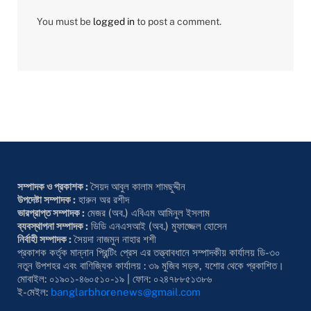
You must be
logged in
to post a comment.
সম্পাদক ও প্রকাশক :
সৈয়দ আবুল কালাম শামছুদ্দীন
উপদেষ্টা সম্পাদক :
হারুন অর রশীদ
ভারপ্রাপ্ত সম্পাদক :
মেজর (অব.) এবিএম আমিনুল ইসলাম
ব্যবস্থাপনা সম্পাদক :
ডিডি এনএসআই (অব.) মুফাজ্জেল হোসেন
নির্বাহী সম্পাদক :
সৈয়দা নাজমুন নাহার শশী
প্রকাশক কর্তৃক মান্নান প্রিন্টিং প্রেস এর তত্ত্বাবধানে সম্পাদকীয় কার্যালয় ডি-৩০
নতুন উপশহর এবং বাণিজ্যিক কার্যালয় : ৩৯ মুজিব সড়ক, যশোর থেকে প্রকাশিত।
মোবাইল: ০১৯০১-৪৬০৫১০-১৯ | ফোন: ০২৪৭৮৮৫১৩৮৬
ই-মেইল:
banglarbhorenews@gmail.com