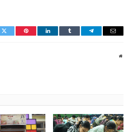
k
Twitter
Pinterest
LinkedIn
Tumblr
Telegram
Email
Websi