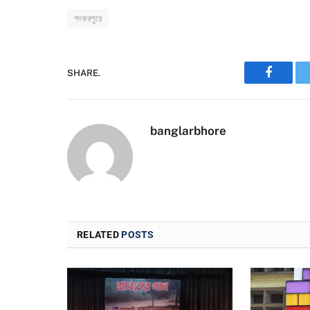
শংকরপুরে
SHARE.
Faceboo
banglarbhore
RELATED
POSTS