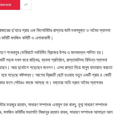
nterest
জারের দু’ধারে প্রায় এক কিলোমিটার রাস্তার জমি দখলমুক্ত ও অবৈধ স্থাপনা
ার কমিটি মসজিদ কমিটি ও এলাকাবাসী।
হণে শংকরপুর ফেরিঘাটে নবনির্মিত ব্রিজের উপর এ মানববন্ধন পালিত হয়।
ি সড়ক দখল করে বাড়িঘর, ব্যবসা প্রতিষ্ঠান, রাস্তাঘাটসহ বিভিন্ন স্থাপনা
য়েছেন। আর দুর্ভোগে পড়েছেন জনগণ। এসব রাস্তা দিয়ে মানুষ যাতায়াত করতো
াচল হয়ে পড়েছে কষ্টসাধ্য। আগের ব্রিজটি ছোট হওয়ায় নতুন একটি প্রায় ৪ কোটি
থাকার ফলে সেটারও কাজে আসছে না। বক্তারা অতি দ্রুত অবৈধ স্থাপনার
র ফয়জুর রহমান, সাধারণ সম্পাদক এনামুল হক বাবলু, যুগ্ম সাধারণ সম্পাদক
রু, মসজিদ কমিটির সভাপতি মিজানুর রহমান ধাবক, সাধারণ সম্পাদক আসাদুল আল