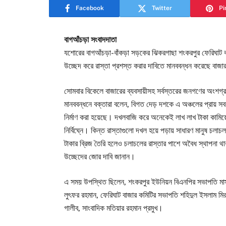
Facebook
Twitter
Pi
বাগআঁচড়া সংবাদদাতা
যশোরের বাগআঁচড়া-বাঁকড়া সড়কের ঝিকরগাছা শংকরপুর ফেরিঘাট বা
উচ্ছেদ করে রাস্তা প্রশস্ত করার দাবিতে মানববন্ধন করেছে বাজ
সোমবার বিকেলে বাজারের ব্যবসায়ীসহ সর্বস্তরের জনগণের অংশগ্র
মানববন্ধনে বক্তারা বলেন, বিগত দেড় দশকে এ অঞ্চলের প্রায় সবকট
নির্মাণ করা হয়েছে। দখলবাজি করে অনেকেই লাখ লাখ টাকা কামি
নির্বিঘ্নে। কিন্ত রাস্তাগুলো দখল হয়ে পড়ায় সাধারণ মানুষ চল
টাকার ব্রিজ তৈরি হলেও চলাচলের রাস্তার পাশে অবৈধ স্থাপনা 
উচ্ছেদের জোর দাবি জানান।
এ সময় উপস্থিত ছিলেন, শংকরপুর ইউনিয়ন বিএনপির সভাপতি মাস্টা
লুৎফর রহমান, ফেরিঘাট বাজার কমিটির সভাপতি শহিদুল ইসলাম মি
গালীব, সাংবাদিক মতিয়ার রহমান প্রমুখ।