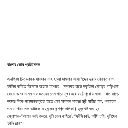
বাংলার ভোর প্রতিবেদক
জনপ্রিয় চিত্রনায়ক সালমান শাহ হত্যা মামলার আসামিদের দ্রুত গ্রেপ্তার ও
ফাঁসির দাবিতে বিক্ষোভ হয়েছে যশোরে। মঙ্গলবার রাতে দড়াটানা মোড়ের গাড়িখানা
রোডে অমর সালমান ভক্তদের স্লোগানে মুখর হয়ে ওঠে পুরো এলাকা। রাত সাড়ে
নয়টার দিকে সালমানভক্তরা হাতে নেন সালমান শাহের স্ত্রী সামিরা হক, খলনায়ক
ডন ও পরিচালক আজিজ মাহমুদের কুশপুত্তলিকা। মুহূর্তেই শুরু হয়
স্লোগান-“আমার ভাই কবরে, খুনি কেন বাহিরে”, “ফাঁসি চাই, ফাঁসি চাই, খুনিদের
ফাঁসি চাই”।