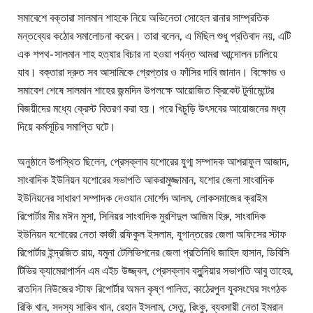
সমাবেশে বক্তারা সালমান শাহকে নিয়ে অভিনেতা সোহেল রানার সাম্প্রতিক
মন্তব্যের কঠোর সমালোচনা করেন। তারা বলেন, এ মিছিল শুধু প্রতিবাদ নয়, এটি
এক শপথ- সালমান শাহ হত্যার বিচার না হওয়া পর্যন্ত আমরা আন্দোলন চালিয়ে
যাব। বক্তারা দ্রুত সব আসামিকে গ্রেপ্তার ও ফাঁসির দাবি জানান। বিক্ষোভ ও
সমাবেশ শেষে সালমান শাহের জন্মদিন উপলক্ষে আয়োজিত ক্রিকেট টুর্নামেন্টের
বিজয়ীদের মধ্যে ক্রেস্ট বিতরণ করা হয়। পরে খিচুড়ি উৎসবের আয়োজনের মধ্য
দিয়ে কর্মসূচির সমাপ্তি ঘটে।
অনুষ্ঠানে উপস্থিত ছিলেন, প্রেসক্লাব যশোরের যুগ্ম সম্পাদক আশরাফুল আজাদ,
সাংবাদিক ইউনিয়ন যশোরের সভাপতি আকরামুজ্জামান, যশোর জেলা সাংবাদিক
ইউনিয়নের সাধারণ সম্পাদক দেওয়ান মোর্শেদ আলম, লোকসমাজের ক্রাইম
রিপোর্টার মীর মঈন মুসা, সিনিয়র সাংবাদিক মুরশিদুল আজিম হিরু, সাংবাদিক
ইউনিয়ন যশোরের নেতা কাজী রফিকুল ইসলাম, যুগান্তরের জেলা অফিসের স্টাফ
রিপোর্টার ইন্দ্রজিত রায়, যমুনা টেলিভিশনের জেলা প্রতিনিধি জাহিদ হাসান, ডিবিসি
টিভির ক্যামেরাপার্সন এম এইচ উজ্জ্বল, প্রেসক্লাব বসুন্দিয়ার সভাপতি আবু তাহের,
রাতদিন নিউজের স্টাফ রিপোর্টার অমল কৃষ্ণ পালিত, কাঠেরপুল যুবসংঘের সংগঠক
রিকি খান, সদস্য সাকিব খান, রেহান ইসলাম, সেতু, রিংকু, ব্যবসায়ী নেতা ইমরান