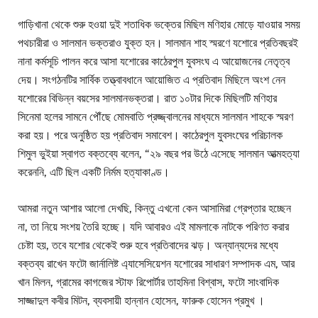
গাড়িখানা থেকে শুরু হওয়া দুই শতাধিক ভক্তের মিছিল মণিহার মোড়ে যাওয়ার সময়
পথচারীরা ও সালমান ভক্তরাও যুক্ত হন। সালমান শাহ স্মরণে যশোরে প্রতিবছরই
নানা কর্মসূচি পালন করে আসা যশোরের কাঠেরপুল যুবসংঘ এ আয়োজনের নেতৃত্ব
দেয়। সংগঠনটির সার্বিক তত্ত্বাবধানে আয়োজিত এ প্রতিবাদ মিছিলে অংশ নেন
যশোরের বিভিন্ন বয়সের সালমানভক্তরা। রাত ১০টার দিকে মিছিলটি মণিহার
সিনেমা হলের সামনে পৌঁছে মোমবাতি প্রজ্জ্বালনের মাধ্যমে সালমান শাহকে স্মরণ
করা হয়। পরে অনুষ্ঠিত হয় প্রতিবাদ সমাবেশ। কাঠেরপুল যুবসংঘের পরিচালক
শিমুল ভুইয়া স্বাগত বক্তব্যে বলেন, “২৯ বছর পর উঠে এসেছে সালমান আত্মহত্যা
করেননি, এটি ছিল একটি নির্মম হত্যাকাণ্ড।
আমরা নতুন আশার আলো দেখছি, কিন্তু এখনো কেন আসামিরা গ্রেপ্তার হচ্ছেন
না, তা নিয়ে সংশয় তৈরি হচ্ছে। যদি আবারও এই মামলাকে নাটকে পরিণত করার
চেষ্টা হয়, তবে যশোর থেকেই শুরু হবে প্রতিবাদের ঝড়। অন্যান্যদের মধ্যে
বক্তব্য রাখেন ফটো জার্নালিষ্ট এ্যাসেসিয়েশন যশোরের সাধারণ সম্পাদক এম, আর
খান মিলন, গ্রামের কাগজের স্টাফ রিপোর্টার তাহমিনা বিশ্বাস, ফটো সাংবাদিক
সাজ্জাদুল কবীর মিটন, ব্যবসায়ী হান্নান হোসেন, ফারুক হোসেন প্রমুখ ।